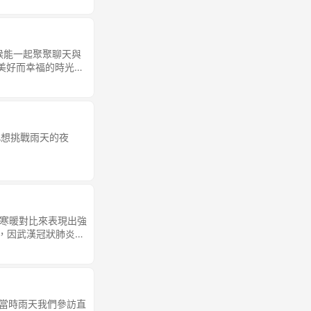
種溫馨感。 畢竟這就
候能一起聚聚聊天與
美好而幸福的時光。
部落格上。 對於這張
突然覺得如果用寒冷
因此想挑戰雨天的夜
藉由寒暖對比來表現出強
g，因武漢冠狀肺炎的
一下老家附近的老北
從他的影片中擷取出當
稀少，天空也才可以
種光景啊。…聽他這
，求…… 一次又一
le），當時雨天我們參訪直