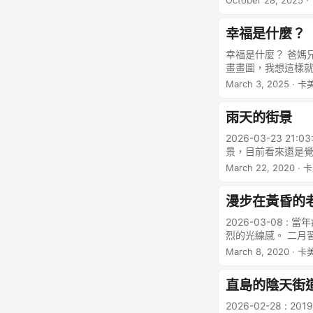
October 28, 2025
·
會爭相臨摹……幾年
以到後來即使轉換
是一個人的經驗歷
幸福是什麼？
幸福是什麼？ 爸媽
畫畫圖，我想這樣就
2026-02-25
March 3, 2025
· 卡
的構圖，是想挑戰
色系來表現幸福感
雨天的街景
2026-03-23
景，目前看來還是
March 22, 2020
· 
漫步在黃昏的
2026-03-08
烈的光線感。 二月
關係，返鄉過年後
March 8, 2020
· 卡
關。 因為沒去過中
地的景色，想紀錄下
直島的陰天街
這麼的清澈，要不
樣說，真覺有點惋惜
2026-02-28 :