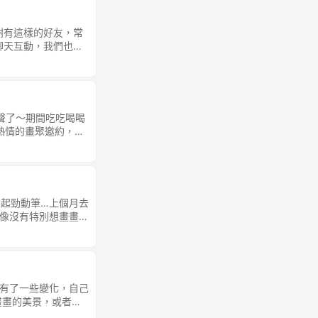
就會…. 我就會像電
怎麼可以要求一個獨立
謝有這樣的好友，常
的關係讓我們而有所
聊天互動，我們也會
目中應該有的樣子？
面對面的真實感..這
 控 制。 所以決
天的過程跟創作並
情緒突然上來的時候，
寫生的我實在是一種
定。 以欣賞的角度
明暗： 採用下方三
「BlogBlog
色彩以暖綠黃為主，
尾聲了～期間吃吃喝喝
 主持。如果你有自己的
上色慢慢地加疊並洗
熱情的畫聚邀約，完
圖放在同一則貼文。
節期間跟朋友也玩一
題：正在寫生展示櫥窗
種紀錄。 🌟祝福各
的，我只能佩服我的
要去試著描繪這樣的主
才是進步的方法。
起勁動筆…上個月去
像沒有特別想畫畫
，那就是一種體驗當
的竟然慢慢地消退
畫面更好看或是有更
曾經很篤定水彩會陪
刻似乎變少了。 這
有了一些變化，自己
直想捕捉那個氛圍，
畫畫的美景，或者視
歡水彩的同好真的都
畫畫插圖的個性…所