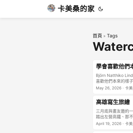
卡美桑的家
首頁
Tags
»
Water
學會喜歡他們
Björn Natth
喜歡他們本來的樣子
但我們居然一直這樣
May 26, 2026
· 卡
子，如果他們不照做
瑞典作家Björn N
高雄寫生旅繪
架。 因為從小家裡
的言行但我可以戴上
三月底與畫友邀約一
起初認為這話沒什麼
踏出左營高鐵、那不
對於家人，你是無
暑。 也非常感激高
April 19, 2026
· 卡
應該知道吃這個對你
路上的花店 中都濕
就會莫名其妙的升起