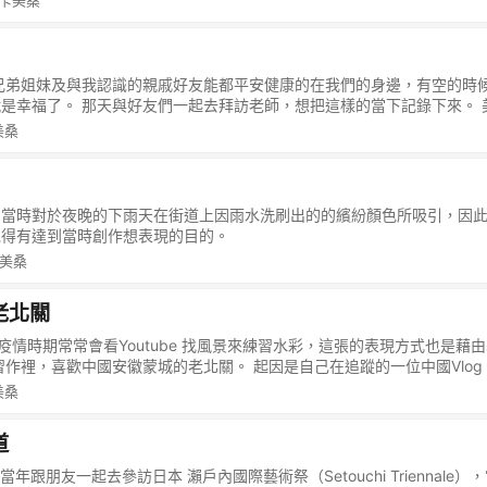
 卡美桑
前也曾經臨摹大師那樣的手法到最後卻生厭…但是現下偶爾回味，卻有一
成傳統媒材，自己對於風景還是有那種想要把它表現的甜一點的想法～
程，回憶那個當時為逆光而瘋狂的自己，現在也覺得真有趣。
兄弟姐妹及與我認識的親戚好友能都平安健康的在我們的身邊，有空的時
是幸福了。 那天與好友們一起去拜訪老師，想把這樣的當下記錄下來。 
 ： 這是以前在臉書上的貼文，現在覺得喜歡以及較有印象的就把它放回自己的
美桑
一下對於幸福在一班人印象中的顏色，大部分都是以暖色調為主…繪製當下
會是什麼感覺？就是大概樣吧。
 21:03:當時對於夜晚的下雨天在街道上因雨水洗刷出的的繽紛顏色所吸引，
覺得有達到當時創作想表現的目的。
卡美桑
老北關
 : 當年疫情時期常常會看Youtube 找風景來練習水彩，這張的表現方式也是
習作裡，喜歡中國安徽蒙城的老北關。 起因是自己在追蹤的一位中國Vlo
無法返回工作崗位，無聊之餘便在自家附近的老街閒晃錄影，並順便介紹
美桑
國，印象中是陌生。 但從他的影片中可以感受到當地的一種美。 因此我
來。 安徽蒙城老北关 他解釋因為疫情關係工廠無法復工，人煙才會如此
道
天空常常是灰濛濛的一片，路上也總是繁忙的通勤人潮，平常是很難看到這
。 人們一直要物質更加繁榮進步，提升生產力，求新，求變，求多，求快
 2019當年跟朋友一起去參訪日本 瀨戶內國際藝術祭（Setouchi Trienna