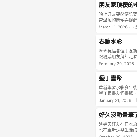
朋友家頂樓的
突然間我想到是我的
視廣告裡吃不到肯德
晚上好友突然傳訊要
個體要符合你所認為
常溫暖的問候與提醒
牽繫。 而每個人所
互相問候一下近況…
March 11, 2026
· 卡
這句話讓我深深的反
才是一種真正的朋友
定把這句話改成： 
行。 畫作的主題是
以沉默優先並不即刻
春節水彩
挑戰，但也就嘗試看
來嘗試理解對方該行為
分之一暗部上方三分
🌟🌟祝福各位朋友
同樂會 - 2026 
搭配藍紫對比並加上
跟親戚朋友拜年走春
部落格，歡迎一起來
白局部。
成了兩幅練習。 這
我也盡量把圖像壓縮
February 20, 2026
點應景的暖色調。 
的畫友 朋友有時候
位朋友新的一年身體
朋友已經練成什麼都
墾丁畫聚
題，但朋友的主題選
重新學習水彩多年
墾丁跟畫友們畫聚
了？ 幾年前都會想
January 31, 2026
·
下的做法，但這幾
了….取而代之的想
好久沒動畫筆
棒的構圖。 我好像
我一輩子但是現在我
這幾天好友在日本
次去墾丁也是畫了幾
也在重新調整生活的
一個帶有逆光的景
訊一起畫畫，這樣其