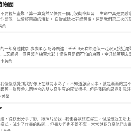
植物園
控制欲。 是我的控制欲要求別人要符合我認為的樣子，如果達不到、那我
基而躺在地上吵鬧的屁孩! 想到這裡突然感覺自己一直以來都好自私… 
不要視訊畫聚？算一算竟然又快要一個月沒動筆練習。 生命中真是要感
的樣子？ 我都忘了，家人們其實也都是各自獨立的個體，只是因為血緣
你該做一些曾經興趣的活動。 自從戒除社群媒體後，這是我們第二次的
接觸的環境從小就不一樣，當我跟對方說：你應該怎麼做，才會符合我心
這是一種與人互動的溫馨感覺。 當不再透過社群媒體只去按對方讚，而是
美桑
省，過去很多對於家人的情緒態度，其實大多數是出自於我的掌控欲… 放 下
互動。 如何的畫畫在整個過程中似乎變成不是重點，而是享受跟好友聊
“學會喜歡家人本來的樣子” 目前也列出了一些目前持續運用的方法。 在
朋友家的樓頂陽台種的超多植物，其實照片裡植物種類豐富而複雜～對少
做任何情緒上的反應。 試想對方這個行為是為了什麼？取代直覺而來的否
看。 結構： 採用長型構圖並放棄透視線僅用前大後小的概念營造空間。 
的一種優點。 並持續努力學習中… 以上就是我本月同學會的分享。 這是我的
之二亮部做差異，可惜因為明暗層次做的不佳，反而感覺雜亂。 色彩： 
新的一年身體健康 事事順心 財源廣進！🌟🌟 9天春節連假一眨眼又接近
年 5 月」的投稿文章。本月主題是「改變人生觀的一句話」，由 Eddie Lv
點綴色桔紅色跟高彩度粉藍。 質感： 這次嘗試不先打水而是直接用顏料
…..又超過一個月沒有練習水彩！惰性真是個可怕的東西，幸好趁著朋友
參加！ 圖文不符區 為了不想把最近的畫聚再多發一則文章，因此把作品
一張想玩灰色調，朋友在台南拍到的傍晚景色剛好很適合。 另外這張是年
到900K以下…對於有在控制網路使用流量的朋友們先說一聲抱歉。 主
· 卡美桑
為了繼續戒除社群媒體，未來可能練習作品都放在自己的部落格也當作是一
會邀請我一起視訊畫聚，一起畫某一些主題，這次的主題其實蠻意料之外
健康 事事順心 財源廣進！🌟
可以創作的能力，而我卻還只是原地踏步….. 如果從前，我根本不會想
擇，恰恰點出我的弱點：不會欣賞平凡事物中的美。 看來多多外出寫生
後我慢慢感覺到我好像正在離開水彩了，不知道怎麼回事，就是漸漸的提不
，跟著一群興趣志同道合的朋友寫生真的感覺很棒…但是我隱約感覺到我好
說到任何地方去一定要隨身帶著寫生工具，一定要把眼前的景色給畫下來
 卡美桑
年生活中增加了許多閱讀時間。那種要抓住現場當下創作的慾望不知道怎
法：反而想用身體與心觀察當下的環境而不是一直在構思怎樣才能讓作品
了
不喜歡創作了… 到目前為止我無法了解為什麼我的心裡會有這樣的變化，
卻不太確定了…當然如果有想法也是會想紀錄與創作，只是覺得這樣的時
旅繪，從秋田分享了影片跟照片給我…我也喜歡旅遊寫生，但是最近生活上
張作品，我最喜歡的這一張是畫友們在下午的冬陽下聊天畫畫。 心裡一
模式，減少了作畫的時間… 但畫友們也不離不棄，常常與我分享他們去
色，逆光景大概是一種糖衣毒藥，畢竟是澳洲畫派約瑟夫的拿手絕活，喜
實就很開心幸福了。 畫面朋友說很可愛，我覺得大概是從以前就是喜歡