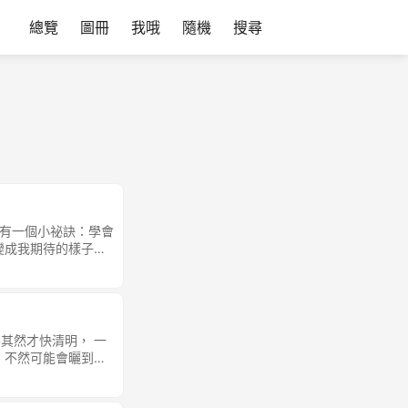
總覽
圖冊
我哦
隨機
搜尋
其實只有一個小祕訣：學會
變成我期待的樣子？
每個人應該是什麼樣
可能錯了 兩年前從
人事物時多新增一種思考框
表面…雖然不喜歡你
選擇避開…..所以
其然才快清明， 一
的只是逃避。 但是，
，不然可能會曬到中
：你應該了解我，你
感的永富大旅社 雨天
） 然後自己的情緒
就突然從腦中浮現…