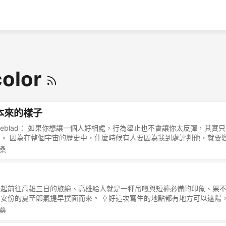
color
本來的樣子
iko Lindeblad： 如果你想讓一個人好相處，行為舉止也不會讓你太反彈，
。 因為在整個宇宙的歷史中，什麼時候有人要因為我到處評判他，就要
做!?實在神奇，簡直是太可愛了。我們認為自己無所不能。「我最清楚
美桑
，我就打算來折磨自己的心。」我們真的把自己看得太偉大了！ -出自 你
atthiko Lindeblad的書籍"我可能錯了“拾得。 這句話讓我面對生活上
也有從商的關係，面對工作或社交時遇到的一些人，我其實很容易可以做
面具並虛偽假裝…即使真的遇到不舒服或是不開心的狀況，我大部分都可以
起前往高雄三日的旅繪、高雄給人就是一種吊嘎與短褲必備的印象、果不
運用的難度 …但是我內心有一種小聲音：你只是逃避。 是的，我應該真
安份的夏至節氣提早撲面而來。 幸好這次寫生的地點都有地方可以遮陽
法逃避的。常常只是看到對方做了某些行為，我的內心就開始一堆小劇場
雄的老師與好友帶著我到處寫生，到處吃，蠻開心的一次旅繪。 充滿回憶
美桑
身體不好，你應該這樣子做…你應該怎樣怎樣巴拉巴拉…（族繁不及備載
地公園
… 應該？這個應該是誰認為的應該？ 那麼多的應該……奇妙的是那句話