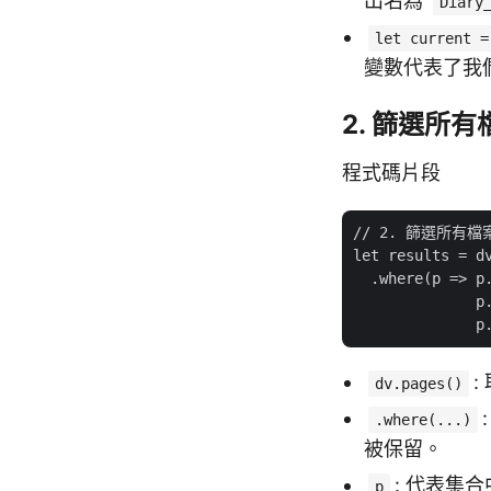
出名為
Diary
let current =
變數代表了我
2. 篩選所
程式碼片段
// 2. 篩選所有
let results = dv
  .where(p => p.
              p.
:
dv.pages()
.where(...)
被保留。
: 代表集
p