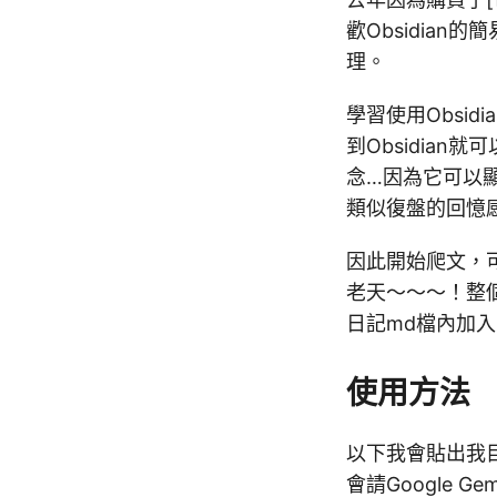
歡Obsidia
理。
學習使用Obsi
到Obsidian就
念…因為它可以
類似復盤的回憶
因此開始爬文，
老天～～～！整
日記md檔內加入 
使用方法
以下我會貼出我
會請Google 