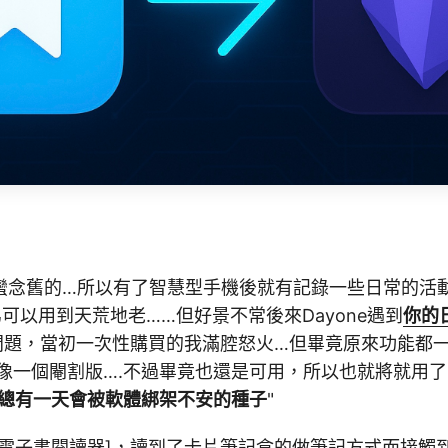
蠻念舊的…所以有了智慧型手機後就有記錄一些日常的活
p以爲可以用到天荒地老……但好景不常後來Dayone遇到
你的
制問題，當初一次性購買的我滿腔怒火…但畢竟原來功能都
活像一個閹割版….不過畢竟也還是可用，所以也就將就用
總有一天會被軟體綁架不安的種子
"
電子書閱讀器]，讀到了卡片筆記盒的做筆記方式而接觸到Ob