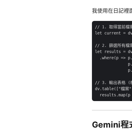
我使用在日記裡面的
// 1. 取得當前檔案的
let current = dv
// 2. 篩選所有
let results = dv
  .where(p => p.
              p.
              p.
// 3. 輸出表格 
dv.table(["檔案"
Gemini