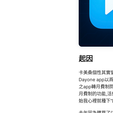
起因
卡美桑個性其實
Dayone ap
之app轉月費
月費制的功能,
始我心裡就種下"
去年因為購買了[