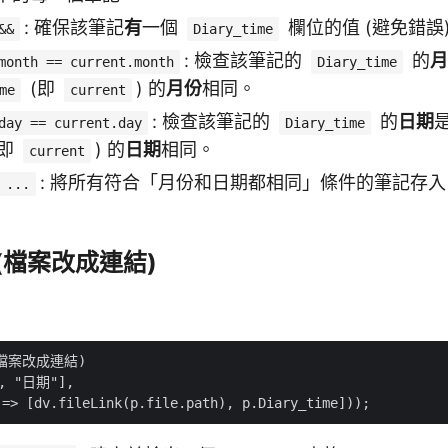
: 確保該筆記
有
一個
欄位的值 (避免錯誤
&&
Diary_time
: 檢查該筆記的
的
月
month == current.month
Diary_time
(即
) 的
月份
相同。
me
current
: 檢查該筆記的
的
日期
day == current.day
Diary_time
(即
) 的
日期
相同。
current
: 將所有符合「月份和日期都相同」條件的筆記存
 ...
 (檔案改成連結)
(檔案改成連結)

, "日期"],
