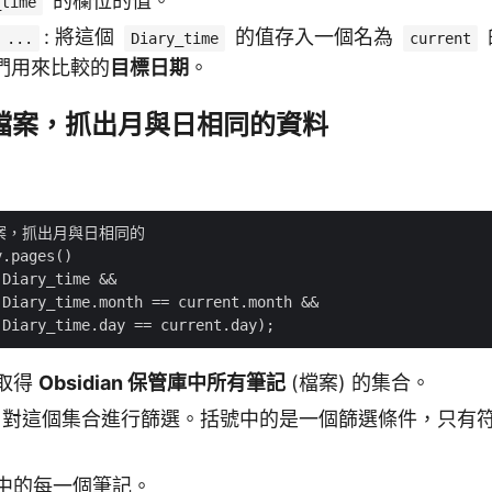
的欄位的值。
_time
: 將這個
的值存入一個名為
 ...
Diary_time
current
們用來比較的
目標日期
。
有檔案，抓出月與日相同的資料
檔案，抓出月與日相同的

.pages()

Diary_time &&

Diary_time.month == current.month &&

 取得
Obsidian 保管庫中所有筆記
(檔案) 的集合。
: 對這個集合進行篩選。括號中的是一個篩選條件，只有
合中的每一個筆記。