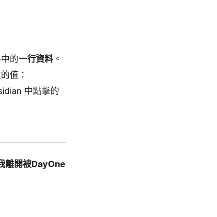
格中的
一行資料
。
位的值：
dian 中點擊的
離開被DayOne