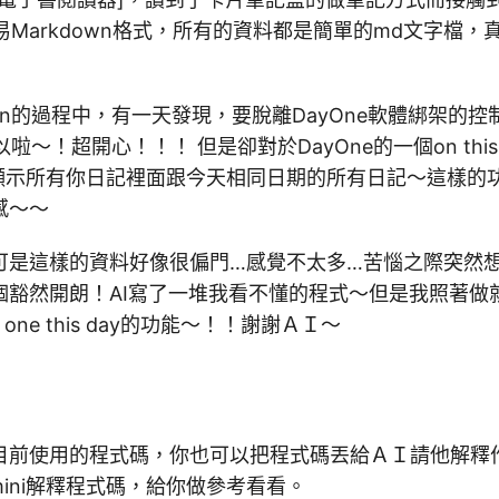
n的簡易Markdown格式，所有的資料都是簡單的md文字檔
dian的過程中，有一天發現，要脫離DayOne軟體綁架的
可以啦～！超開心！！！ 但是卻對於DayOne的一個on this
顯示所有你日記裡面跟今天相同日期的所有日記～這樣的
感～～
可是這樣的資料好像很偏門…感覺不太多…苦惱之際突然想
個豁然開朗！AI寫了一堆我看不懂的程式～但是我照著做
one this day的功能～！！謝謝ＡＩ～
目前使用的程式碼，你也可以把程式碼丟給ＡＩ請他解釋
Gemini解釋程式碼，給你做參考看看。