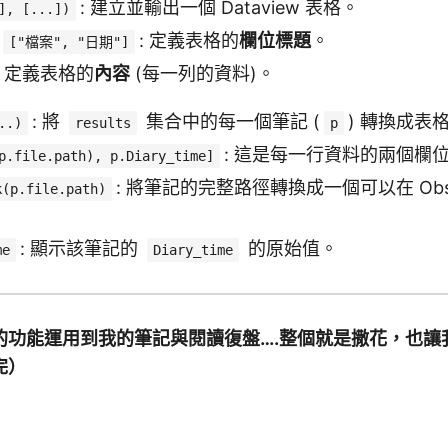
: 建立並輸出一個 Dataview 表格。
], [...])
: 定義表格的
欄位標題
。
["檔案", "日期"]
 定義表格的
內容
(每一列的資料)。
: 將
集合中的每一個筆記 (
) 轉換成表
..)
results
p
: 這是每一行資料的兩個欄
p.file.path), p.Diary_time]
: 將筆記的完整路徑轉換成一個可以在 Obsi
k(p.file.path)
: 顯示該筆記的
的原始值。
me
Diary_time
功能運用到我的筆記與閱讀復盤….整個就是撒花，也讓我
完）